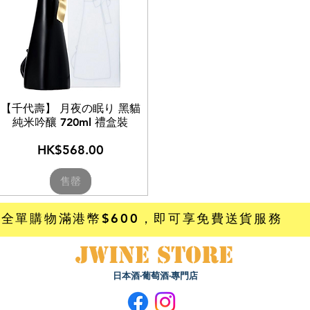
【千代壽】 月夜の眠り 黑貓
純米吟釀 720ml 禮盒裝
價格
HK$568.00
售罄
全單購物滿港幣$600
，即可享免費送貨服務
JWINE STORE
日本酒·葡萄酒·專門店