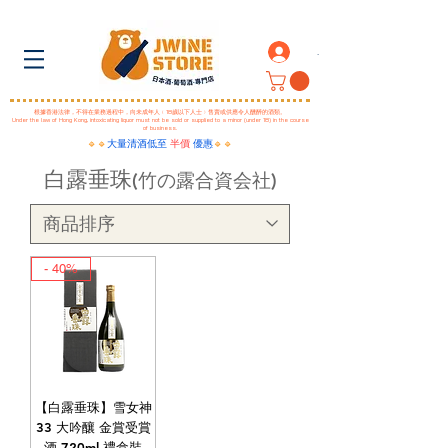
.
根據香港法律，不得在業務過程中，向未成年人﹙18歲以下人士﹚售賣或供應令人醺醉的酒類。
Under the law of Hong Kong, intoxicating liquor must not be sold or supplied to a minor (under 18) in the course
of business.
🔹🔹
大量清酒低至
半價
優惠
🔹🔹
白露垂珠
(竹の露合資会社)
- 40%
【白露垂珠】雪女神
33 大吟釀 金賞受賞
酒 720ml 禮盒裝