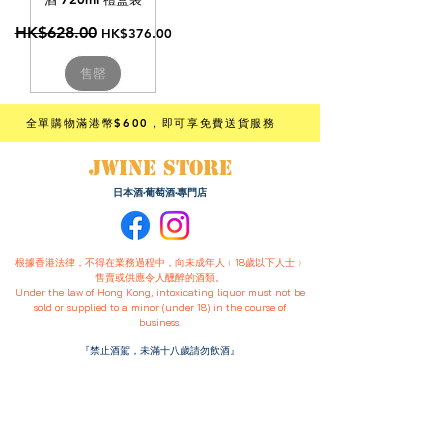
一般價格
HK$628.00
促銷價格
HK$376.00
售罄
全單購物滿港幣$600
，即可享免費送貨服務
JWINE STORE
日本酒·葡萄酒·專門店
根據香港法律，不得在業務過程中，向未成年人﹙18歲以下人士﹚
售賣或供應令人醺醉的酒類。
Under the law of Hong Kong, intoxicating liquor must not be
sold or supplied to a minor (under 18) in the course of
business.
『禁止酒駕，未滿十八歲請勿飲酒』
購物須知 :
送貨/自取/退換政策
條款與細則
私隱政策
​付款方式