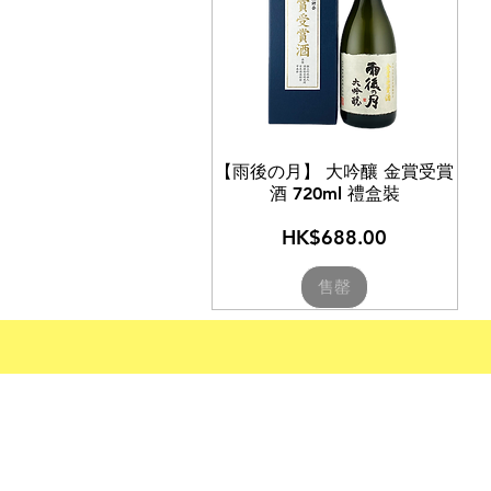
【雨後の月】 大吟釀 金賞受賞
酒 720ml 禮盒裝
價格
HK$688.00
售罄