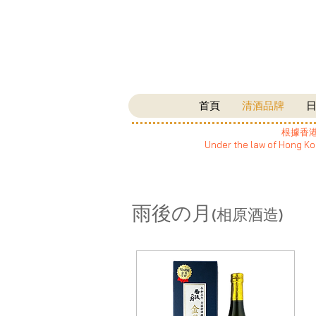
首頁
清酒品牌
根據香
Under the law of Hong Kon
雨後の月
(相原酒造)