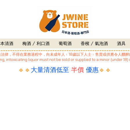
日本清酒
梅酒 / 利口酒
葡萄酒
香檳 / 氣泡酒
酒具
港法律，不得在業務過程中，向未成年人﹙18歲以下人士﹚售賣或供應令人醺醉
g, intoxicating liquor must not be sold or supplied to a minor (under 18) 
🔹🔹
大量清酒低至
半價
優惠
🔹🔹