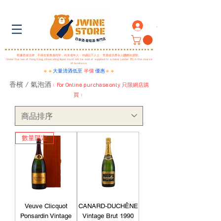
.
根據香港法律，不得在業務過程中，向未成年人﹙18歲以下人士﹚售賣或供應令人醺醉的酒類。
Under the law of Hong Kong, intoxicating liquor must not be sold or supplied to a minor (under 18) in the course
of business.
🔹🔹
大量清酒低至
半價
優惠
🔹🔹
香檳 / 氣泡
酒
For Online purchase only
﹙
只限網店購
買﹚
數量限定
Veuve Clicquot
CANARD-DUCHÊNE
Ponsardin Vintage
Vintage Brut 1990