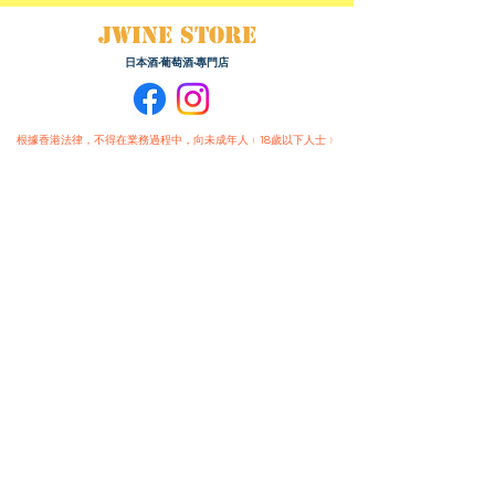
JWINE STORE
日本酒·葡萄酒·專門店
根據香港法律，不得在業務過程中，向未成年人﹙18歲以下人士﹚
售賣或供應令人醺醉的酒類。
Under the law of Hong Kong, intoxicating liquor must not be
sold or supplied to a minor (under 18) in the course of
business.
『禁止酒駕，未滿十八歲請勿飲酒』
購物須知 :
送貨/自取/退換政策
條款與細則
私隱政策
​付款方式
自取點
:
九龍觀塘道460-470號
官塘工業中心二期地庫B室16號鋪
自取點取貨時間 :
1:00 P.M. - 7:00 P.M.
(星期二、三、日及公眾假期 休息)