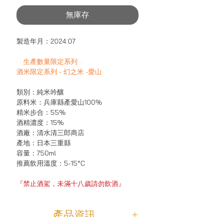
價
價
無庫存
格
格
製造年月：2024.07
· · 生產數量限定系列 · ·
酒米限定系列 - 幻之米 -愛山
類別：純米吟釀
原料米：兵庫縣產愛山100%
精米步合：55%
酒精濃度：15%
酒廠：清水清三郎商店
產地：日本三重縣
容量：750ml
推薦飲用溫度：5-15°C
『禁止酒駕，未滿十八歲請勿飲酒』
產品資訊