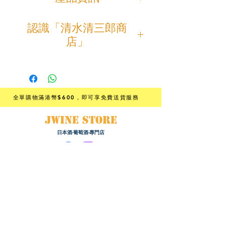
「作 純米吟醸 兵庫 · 愛山」
認識「清水清三郎商
帶有「作 」獨有的華麗香氣和清新的
店」
花果香，酒體滑順，入口甘甜，
後段的微果酸感令味道更豐富。
「清水清三郎商店」創業於1869年，
位於三重縣鈴鹿市，被稱為「味酒鈴
清酒愛好者或不太常飲用日本酒的人
鹿國」。
士，也十分推薦的一款清酒。
推薦飲用溫度為5-15°C，加熱飲用味
全單購物滿港幣$600
，即可享免費送貨服務
鈴鹿川流域裡的川俣神社，毎年都會
道更豐富。
舉行「味酒祭」。
配以紅酒玻璃杯飲用，果香更出更濃
JWINE STORE
為感謝神靈從如此燦爛的氣候中釀造
郁。
日本酒·葡萄酒·專門店
出美味的清酒。
適合配搭海鮮、壽司、刺身等料理。
他們為了不讓悠久歷史流傳下來的
「味酒鈴鹿國」感到羞恥，
「作 純米吟醸 兵庫 · 愛山」全量使用
根據香港法律，不得在業務過程中，向未成年人﹙18歲以下人士﹚
繼續每天不斷研鑽並釀造「現代口味
兵庫產幻の酒米 - 「愛山」釀造。
售賣或供應令人醺醉的酒類。
清酒」。
Under the law of Hong Kong, intoxicating liquor must not be
愛山為晚生種，是一款相當難栽種的
sold or supplied to a minor (under 18) in the course of
由於鈴鹿山清澈的伏流水和伊勢平原
酒米，產量也非常少。
business.
的優質大米，使鈴鹿的釀酒業自古以
心白發現率比山田錦還高，釀造出來
『禁止酒駕，未滿十八歲請勿飲酒』
來就非常興盛，有「鈴鹿酒」之稱。
的口感醇厚，可以釀出具有特殊風味
購物須知 :