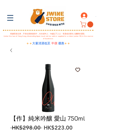
.
根據香港法律，不得在業務過程中，向未成年人﹙18歲以下人士﹚售賣或供應令人醺醉的酒類。
Under the law of Hong Kong, intoxicating liquor must not be sold or supplied to a minor (under 18) in the course
of business.
🔹🔹
大量清酒低至
半價
優惠
🔹🔹
【作】純米吟釀 愛山 750ml
一
促
 HK$298.00 
HK$223.00
般
銷