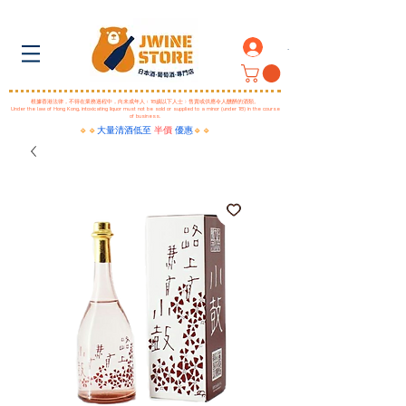
.
根據香港法律，不得在業務過程中，向未成年人﹙18歲以下人士﹚售賣或供應令人醺醉的酒類。
Under the law of Hong Kong, intoxicating liquor must not be sold or supplied to a minor (under 18) in the course
of business.
🔹🔹
大量清酒低至
半價
優惠
🔹🔹