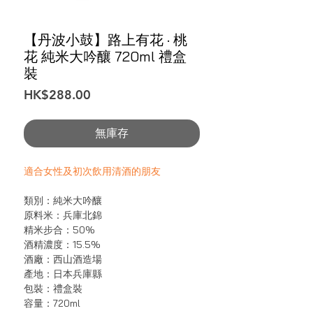
【丹波小鼓】路上有花 · 桃
花 純米大吟釀 720ml 禮盒
裝
價
HK$288.00
格
無庫存
適合女性及初次飲用清酒的朋友
類別：純米大吟釀
原料米：兵庫北錦
精米步合：50%
酒精濃度：15.5%
酒廠：西山酒造場
產地：日本兵庫縣
包裝：禮盒裝
容量：720ml