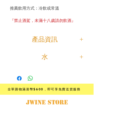
推薦飲用方式：冷飲或常溫
『禁止酒駕，未滿十八歲請勿飲酒』
產品資訊
粉紅色瓶身的「桃花」
水
使用丹波名產―「兵庫北錦」米釀
成。
採用酒造內的超軟井水「椿寿天
這種米的心白比山田錦更大，配合小
泉」，造就了酒質清澈的「小鼓」系
川酵母製造出來的純米大吟釀米香濃
列。
郁，
由於米飯很軟，所以很容易融化，而
全單購物滿港幣$600
，即可享免費送貨服務
且味道飽滿，具有特有的清爽甜味。
JWINE STORE
「桃花」帶有微淡的甜味及宛如桃花
般的香味，
日本酒·葡萄酒·專門店
與大部份菜式都很相襯，可和肉類、
魚類、蔬菜一同飲用。
根據香港法律，不得在業務過程中，向未成年人﹙18歲以下人士﹚