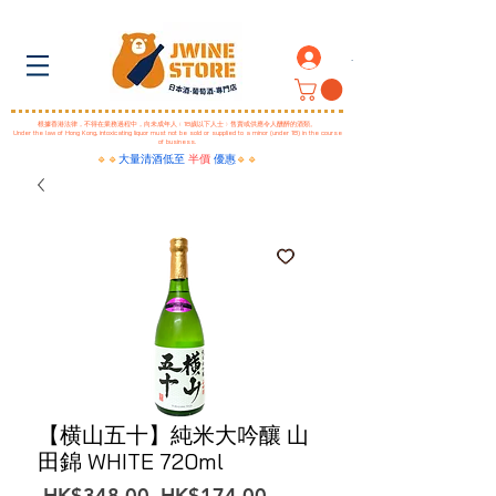
.
根據香港法律，不得在業務過程中，向未成年人﹙18歲以下人士﹚售賣或供應令人醺醉的酒類。
Under the law of Hong Kong, intoxicating liquor must not be sold or supplied to a minor (under 18) in the course
of business.
🔹🔹
大量清酒低至
半價
優惠
🔹🔹
【横山五十】純米大吟釀 山
田錦 WHITE 720ml
一
促
 HK$348.00 
HK$174.00