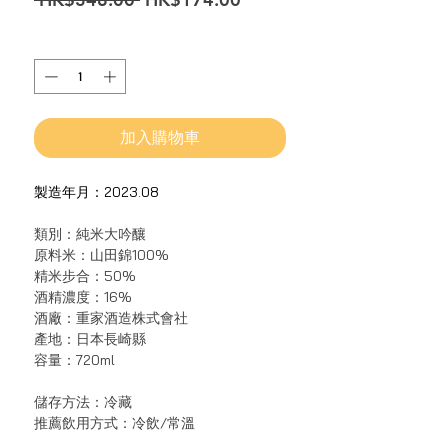
般
銷
價
價
數量
*
格
格
加入購物車
製造年月：2023.08
類別：純米大吟釀
原料米：山田錦100%
精米步合：50%
酒精濃度：16%
酒廠：重家酒造株式會社
產地：日本長崎縣
容量：720ml
儲存方法：冷藏
推薦飲用方式：冷飲/常溫