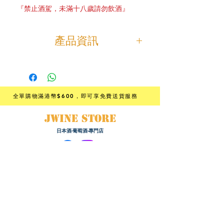
『禁止酒駕，未滿十八歲請勿飲酒』
產品資訊
「横山五十 純米大吟醸 山田錦 WHITE
」
帶有䴢香葡萄般甜美的果香，飲用時
甘味會蔓延開來，作為餐中酒具有令
全單購物滿港幣$600
，即可享免費送貨服務
人難忘的味道。
建議冷藏後在酒杯中享用，可享受其
JWINE STORE
出色的香氣，將其甜酸度達至更平
日本酒·葡萄酒·專門店
衡。
根據香港法律，不得在業務過程中，向未成年人﹙18歲以下人士﹚
售賣或供應令人醺醉的酒類。
Under the law of Hong Kong, intoxicating liquor must not be
sold or supplied to a minor (under 18) in the course of
business.
『禁止酒駕，未滿十八歲請勿飲酒』
購物須知 :