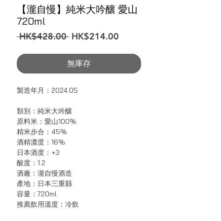
【瀧自慢】純米大吟釀 愛山
720ml
一
促
 HK$428.00 
HK$214.00
般
銷
價
價
無庫存
格
格
製造年月：2024.05
類別：純米大吟釀
原料米：愛山100%
精米步合：45%
酒精濃度：16%
日本酒度：+3
酸度：1.2
酒廠：瀧自慢酒造
產地：日本三重縣
容量：720ml
推薦飲用溫度：冷飲