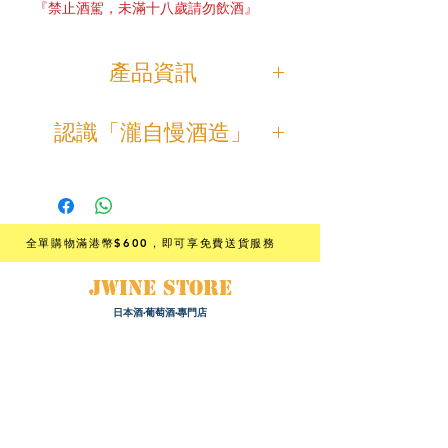
『禁止酒駕，未滿十八歲請勿飲酒』
產品資訊
「瀧自慢 純米大吟釀 愛山」
認識「瀧自慢酒造」
具有甜美清爽的香氣，柔和細膩的口
感，味道酸甜平衡。
「瀧自慢酒造」位在三重縣與奈良縣
之間的伊賀盆地中。
使用兵庫縣產愛山酒米，祖父母系分
該地區因伊賀忍者而廣為人知，擁有
別為酒米之王"山田錦"以及酒米之
豐富的自然資源，酒造附近有日本瀑
祖"雄町"。
全單購物滿港幣$600
，即可享免費送貨服務
布百選之一，國家公園「赤目四十八
愛山為晚生種，是一款相當難栽種的
瀧」。
JWINE STORE
酒米，產量也非常少。
酒名「瀧自慢」意思為自豪的瀑布，
心白發現率比山田錦還高，釀造出來
日本酒·葡萄酒·專門店
命名的原因為釀酒所用的水是「平成
的口感醇厚，可以釀出具有特殊風味
名水百選」中的赤目四十八瀧的潛流
的日本酒。
水，因而命名之。
根據香港法律，不得在業務過程中，向未成年人﹙18歲以下人士﹚
售賣或供應令人醺醉的酒類。
伊賀地區氣候溫差大，水質優良，被
Under the law of Hong Kong, intoxicating liquor must not be
sold or supplied to a minor (under 18) in the course of
稱為大米產區，也是著名清酒的產
business.