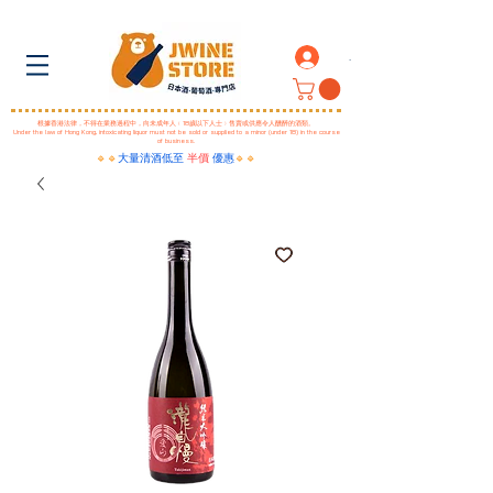
.
根據香港法律，不得在業務過程中，向未成年人﹙18歲以下人士﹚售賣或供應令人醺醉的酒類。
Under the law of Hong Kong, intoxicating liquor must not be sold or supplied to a minor (under 18) in the course
of business.
🔹🔹
大量清酒低至
半價
優惠
🔹🔹