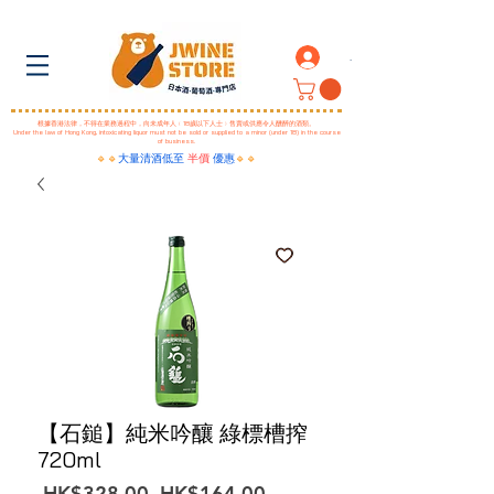
.
根據香港法律，不得在業務過程中，向未成年人﹙18歲以下人士﹚售賣或供應令人醺醉的酒類。
Under the law of Hong Kong, intoxicating liquor must not be sold or supplied to a minor (under 18) in the course
of business.
🔹🔹
大量清酒低至
半價
優惠
🔹🔹
【石鎚】純米吟釀 綠標槽搾
720ml
一
促
 HK$328.00 
HK$164.00