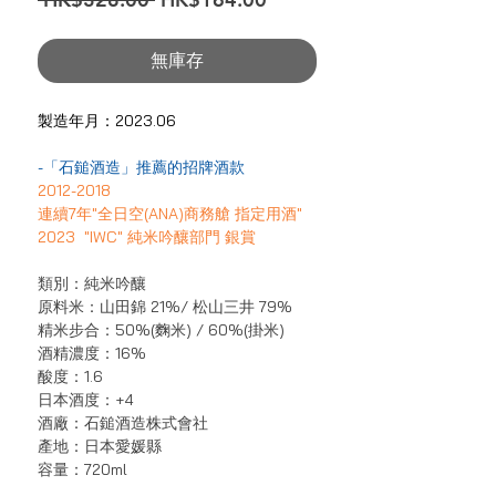
般
銷
價
價
無庫存
格
格
製造年月：2023.06
-「石鎚酒造」推薦的招牌酒款
2012-2018
連續7年"全日空(ANA)商務艙 指定用酒"
2023 "IWC" 純米吟釀部門 銀賞
類別：純米吟釀
原料米：山田錦 21%/ 松山三井 79%
精米步合：50%(麴米) / 60%(掛米)
酒精濃度：16%
酸度：1.6
日本酒度：+4
酒廠：石鎚酒造株式會社
產地：日本愛媛縣
容量：720ml