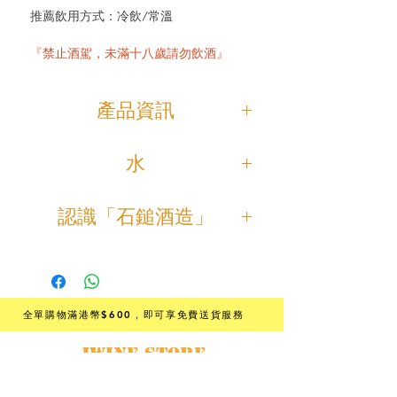
推薦飲用方式：冷飲/常溫
『禁止酒駕，未滿十八歲請勿飲酒』
產品資訊
「石鎚 純米吟釀 綠標 槽搾り」是「石
水
鎚酒造」的代表銘柄。
使用從西日本最高峰石鎚山系的伏流
清爽入口並帶有濃郁的早熟蜜瓜香
認識「石鎚酒造」
水為釀造用水，是一種著名的超軟
味，酸度明亮且非常順口。
水。
沈穩中發揮獨特調性的餐搭純米吟
「石鎚」在日本新酒全國鑑評會與國
其水自古有名水之町的稱號，也曾在
釀。
際清酒評鑑大賽多次獲獎，
環境廳主辦的全國美味之水評鑑中連
非常適合作為餐前酒或搭配水果、沙
釀造的酒款多為全日空航空 (ANA) 與
續2年拿到全日本第一。
律、烤雞等食材飲用。
米芝蓮星級餐廳使用。
全單購物滿港幣$600
，即可享免費送貨服務
並於2019年世界日本酒造排名第8，
清澈的軟水所釀造出的酒，有著透明
以"山田錦"作麴米，愛媛縣"松山三
成為聞名全日本的名門酒造。
JWINE STORE
清澈的香氣與清爽的口感，以及如天
井"作掛米釀造而成，以手工釀酒。
鵝絨般的柔順度。
日本酒·葡萄酒·專門店
使用自家培養的天然酵母。
「石鎚酒造」創立於1920年，位於日