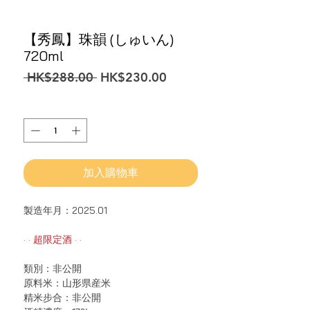
【秀鳳】珠韻 (しゅいん)
720ml
一
促
 HK$288.00 
HK$230.00
般
銷
價
價
數量
*
格
格
加入購物車
製造年月：2025.01
· · 超限定酒 · ·
類別：非公開
原料米：山形県産米
精米步合：非公開