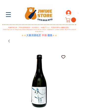
.
根據香港法律，不得在業務過程中，向未成年人﹙18歲以下人士﹚售賣或供應令人醺醉的酒類。
Under the law of Hong Kong, intoxicating liquor must not be sold or supplied to a minor (under 18) in the course
of business.
🔹🔹
大量清酒低至
半價
優惠
🔹🔹