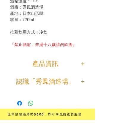
酒精濃度：17%
酒廠：秀鳳酒造場
產地：日本山形縣
容量：720ml
推薦飲用方式：冷飲
『禁止酒駕，未滿十八歲請勿飲酒』
產品資訊
「秀鳳 珠韻 (しゅいん)火入れ」是秀
認識「秀鳳酒造場」
鳳酒造的超限定酒款 !
由於酒造廠希望清酒愛好者在飲用時
「秀鳳酒造場」創立於1890年，位於
不受酒米和精米步合率等先入為主的
山形縣。
觀念而有所束縛，所有的規格都是非
作為日本政府戰時產業調整法案的一
公開的，據說這是純米大吟釀的規
部分，該公司在第二次世界大戰期間
格。
全單購物滿港幣$600
，即可享免費送貨服務
暫時停止運營，但在 1967 年成功復興
並開始再度運作，並改名為「秀鳳酒
JWINE STORE
開瓶時，可以聞到甜美的果香味，入
造場」。