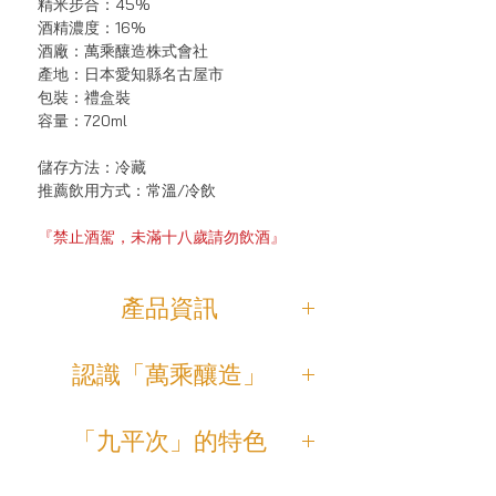
精米步合：45%
酒精濃度：16%
酒廠：萬乘釀造株式會社
產地：日本愛知縣名古屋市
包裝：禮盒裝
容量：720ml
儲存方法：冷藏
推薦飲用方式：常溫/冷飲
『禁止酒駕，未滿十八歲請勿飲酒』
產品資訊
「醸し人九平次 human(ヒューマ
認識「萬乘釀造」
ン)」
“HUMAN ”是一種可以超越所有界限的
「萬乘釀造」早在1647年已經創業，
清酒。
「九平次」的特色
1960年正式成立公司，歷史悠久但卻
極具前瞻性，於1997年第十五代傳人
酒米-採用萬乘釀造「黑田莊」農地自
酒造只專注釀造純米吟釀及純米大吟
藏元久野九平治取其名字之諧音而推