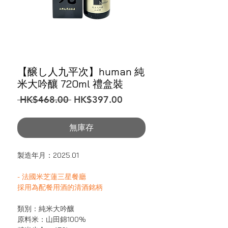
【醸し人九平次】human 純
米大吟釀 720ml 禮盒裝
一
促
 HK$468.00 
HK$397.00
般
銷
價
價
無庫存
格
格
製造年月：2025.01
- 法國米芝蓮三星餐廳
採用為配餐用酒的清酒銘柄
類別：純米大吟釀
原料米：山田錦100%