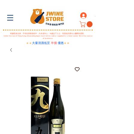
.
根據香港法律，不得在業務過程中，向未成年人﹙18歲以下人士﹚售賣或供應令人醺醉的酒類。
Under the law of Hong Kong, intoxicating liquor must not be sold or supplied to a minor (under 18) in the course
of business.
🔹🔹
大量清酒低至
半價
優惠
🔹🔹