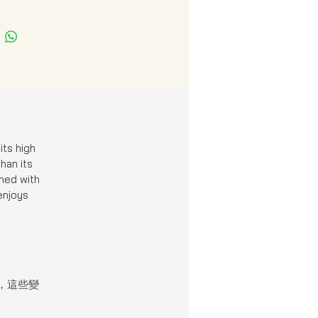
its high
han its
ined with
enjoys
，這些變