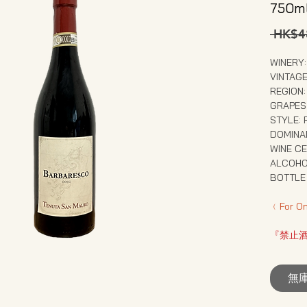
750m
 HK$4
WINERY:
VINTAGE
REGION: 
GRAPES 
STYLE: 
DOMINAN
WINE CE
ALCOHO
BOTTLE 
﹙For O
『禁止
無