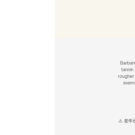
Barbare
tannin
rougher 
exemp
⚠️ 