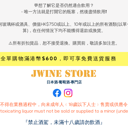
💬想了解它是否仍然適合飲用？
- 唯一方法就是打開它的瓶塞，然後盡情飲用❗️
任何玻璃杯或酒具、價值HK$750或以上、10年或以上的所有酒類(以
算)，在任何情況下均不能獲得退款或換貨。
⚠️所有折扣貨品﹐恕不接受退換。購買前，敬請多加注意。
全單購物滿港幣$600
，即可享免費送貨服務
JWINE STORE
日本酒·葡萄酒·專門店
不得在業務過程中，向未成年人﹙18歲以下人士﹚售賣或供應
oxicating liquor must not be sold or supplied to a minor (under
『禁止酒駕，未滿十八歲請勿飲酒』