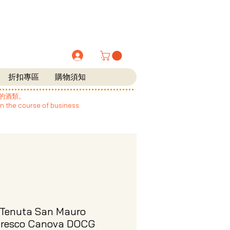
.
折扣專區
購物須知
的酒類。
in the course of business.
Tenuta San Mauro
aresco Canova DOCG