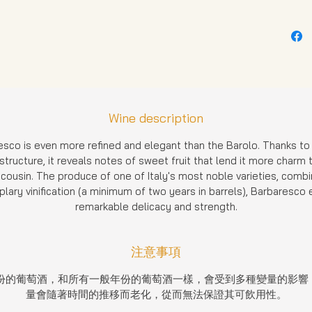
Wine description
sco is even more refined and elegant than the Barolo. Thanks to 
 structure, it reveals notes of sweet fruit that lend it more charm t
cousin. The produce of one of Italy's most noble varieties, comb
lary vinification (a minimum of two years in barrels), Barbaresco 
remarkable delicacy and strength.
注意事項
老年份的葡萄酒，和所有一般年份的葡萄酒一樣，會受到多種變量的影響
量會隨著時間的推移而老化，從而無法保證其可飲用性。