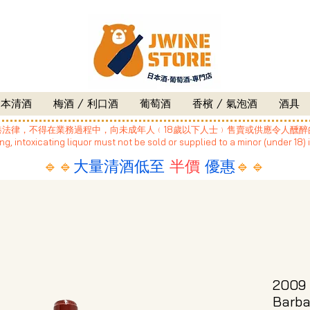
日本清酒
梅酒 / 利口酒
葡萄酒
香檳 / 氣泡酒
酒具
港法律，不得在業務過程中，向未成年人﹙18歲以下人士﹚售賣或供應令人醺醉
g, intoxicating liquor must not be sold or supplied to a minor (under 18) 
🔹🔹
大量清酒低至
半價
優惠
🔹🔹
2009 
Barb