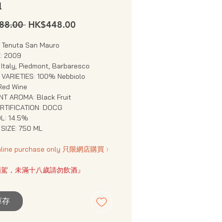
l
一
促
88.00 
HK$448.00
般
銷
價
價
 Tenuta San Mauro
: 2009
格
格
Italy, Piedmont, Barbaresco
VARIETIES: 100% Nebbiolo
Red Wine
T AROMA: Black Fruit
RTIFICATION: DOCG
L: 14.5%
SIZE: 750 ML
nline purchase only 只限網店購買﹚
酒駕，未滿十八歲請勿飲酒』
庫存